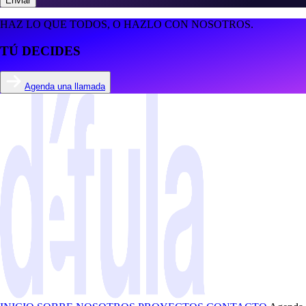
Enviar
HAZ LO QUE TODOS, O HAZLO CON NOSOTROS.
TÚ DECIDES
Agenda una llamada