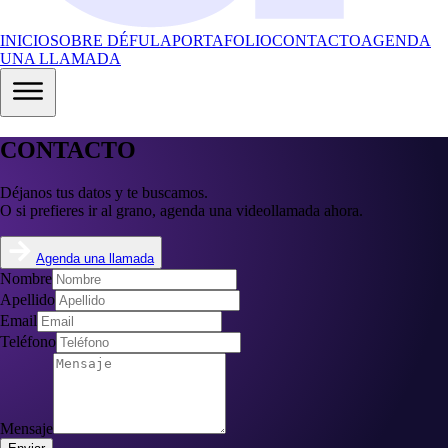
INICIO
SOBRE DÉFULA
PORTAFOLIO
CONTACTO
AGENDA
UNA LLAMADA
CONTACTO
Déjanos tus datos y te buscamos.
O si prefieres ir al grano, agenda una videollamada ahora.
Agenda una llamada
Nombre
Apellido
Email
Teléfono
Mensaje