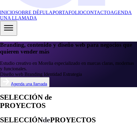
INICIO
SOBRE DÉFULA
PORTAFOLIO
CONTACTO
AGENDA
UNA LLAMADA
Branding, contenido y diseño web para negocios que
quieren vender más
Estudio creativo en Morelia especializado en marcas claras, modernas
y funcionales.
Diseño web
Branding
Identidad
Estrategia
Agenda una llamada
SELECCIÓN
de
PROYECTOS
SELECCIÓN
de
PROYECTOS